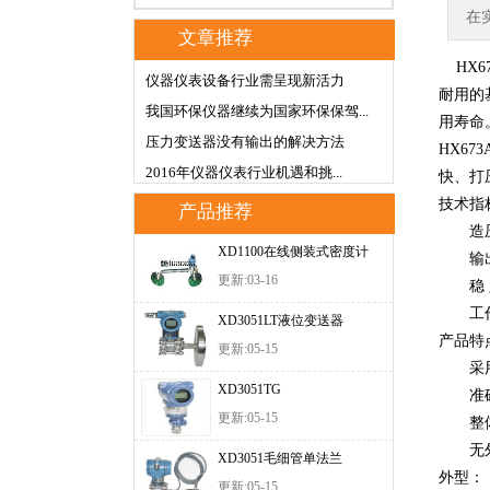
在
文章推荐
HX6
仪器仪表设备行业需呈现新活力
耐用的
我国环保仪器继续为国家环保保驾...
用寿命
压力变送器没有输出的解决方法
HX6
2016年仪器仪表行业机遇和挑...
快、打
技术指
产品推荐
造压范围
XD1100在线侧装式密度计
输出接
更新:03-16
稳 定 
工作
XD3051LT液位变送器
产品特
更新:05-15
采用食
XD3051TG
准确度
更新:05-15
整体固
无外接
XD3051毛细管单法兰
外型：
更新:05-15