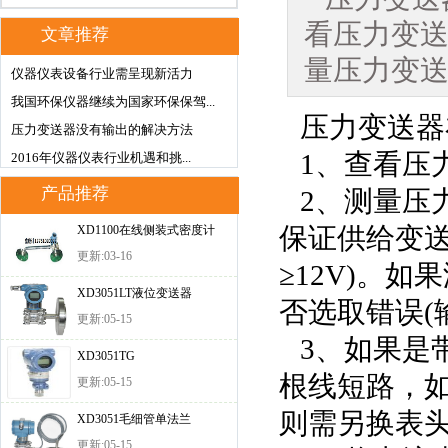
看压力变送
文章推荐
量压力变
仪器仪表设备行业需呈现新活力
我国环保仪器继续为国家环保保驾...
压力变送器
压力变送器没有输出的解决方法
1、查看压
2016年仪器仪表行业机遇和挑...
产品推荐
2、测量压力
保证供给变送
XD1100在线侧装式密度计
更新:03-16
≥12V)。
XD3051LT液位变送器
否选取错误(
更新:05-15
3、如果是
XD3051TG
根线短路，
更新:05-15
则需另换表
XD3051毛细管单法兰
更新:05-15